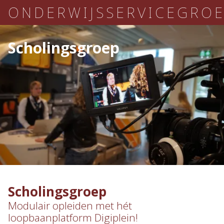
ONDERWIJSSERVICEGRO
Scholingsgroep
Scholingsgroep
Modulair opleiden met hét
loopbaanplatform Digiplein!