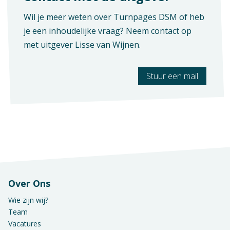
Wil je meer weten over Turnpages DSM of heb
je een inhoudelijke vraag? Neem contact op
met uitgever
Lisse van Wijnen
.
Stuur een mail
Verschijningsvorm
Modulenbundel
Vak
Praktijkvak
Aantal pagina's
100
Over Ons
Wie zijn wij?
Team
Vacatures