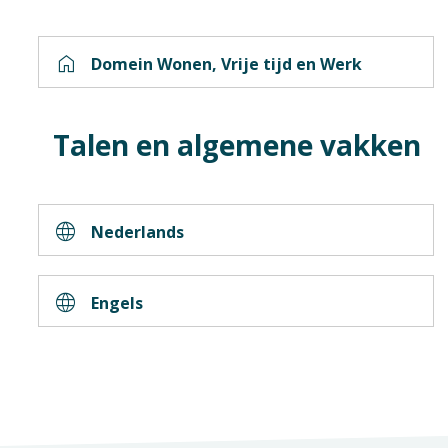
home
Domein Wonen, Vrije tijd en Werk
Talen en algemene vakken
language
Nederlands
language
Engels