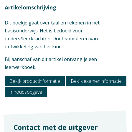
Artikelomschrijving
Dit boekje gaat over taal en rekenen in het
basisonderwijs. Het is bedoeld voor
ouders/leerkrachten. Doel: stimuleren van
ontwikkeling van het kind.
Bij aanschaf van dit artikel ontvang je een
leerwerkboek.
Bekijk productinformatie
Bekijk exameninformatie
Inhoudsopgave
Niveau
Wo
Context
Contact met de uitgever
Maatwerk