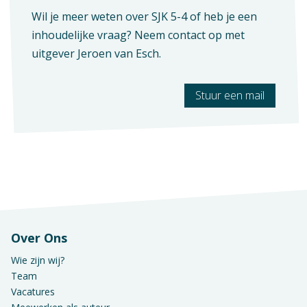
Wil je meer weten over SJK 5-4 of heb je een
Geen hoofdstukken aanwezig
Vak
inhoudelijke vraag? Neem contact op met
Overig
uitgever
Jeroen van Esch
.
Opleiding / Kwalificatiedossier
Stuur een mail
Examen / Kwalificatie / Uitstroom
Over Ons
Wie zijn wij?
Team
Vacatures