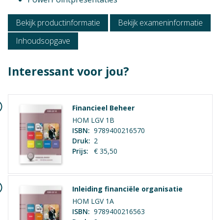
Bekijk productinformatie
Bekijk exameninformatie
Inhoudsopgave
Interessant voor jou?
Financieel Beheer
HOM LGV 1B
ISBN:
9789400216570
Druk:
2
Prijs:
€ 35,50
Niveau
Inleiding financiële organisatie
Mbo 4
HOM LGV 1A
ISBN:
9789400216563