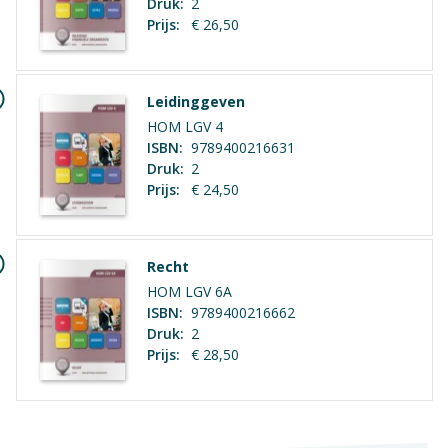
Druk:
2
Context
Prijs:
€ 26,50
Mbo: Ondernemer horeca bakkerij
Vak
Geen hoofdstukken aanwezig
Praktijkvak
Leidinggeven
HOM LGV 4
Opleiding / Kwalificatiedossier
ISBN:
9789400216631
Druk:
2
Examen / Kwalificatie / Uitstroom
Prijs:
€ 24,50
Recht
HOM LGV 6A
ISBN:
9789400216662
Druk:
2
Prijs:
€ 28,50