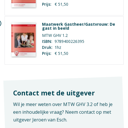
Geen hoofdstukken aanwezig
Praktijkvak
Prijs:
€ 51,50
Opleiding / Kwalificatiedossier
Maatwerk Gastheer/Gastvrouw: De
gast in beeld
Examen / Kwalificatie / Uitstroom
MTW GHV 1.2
ISBN:
9789400226395
Druk:
1hz
Prijs:
€ 51,50
Contact met de uitgever
Wil je meer weten over MTW GHV 3.2 of heb je
een inhoudelijke vraag? Neem contact op met
uitgever
Jeroen van Esch
.