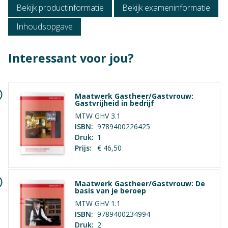
Bekijk productinformatie
Bekijk exameninformatie
Inhoudsopgave
Interessant voor jou?
Maatwerk Gastheer/Gastvrouw:
Gastvrijheid in bedrijf
MTW GHV 3.1
ISBN:
9789400226425
Druk:
1
Prijs:
€ 46,50
Niveau
Mbo 1, Mbo 2, Mbo 3, Mbo 4
Maatwerk Gastheer/Gastvrouw: De
Context
basis van je beroep
Maatwerk
MTW GHV 1.1
ISBN:
9789400234994
Vak
Druk:
2