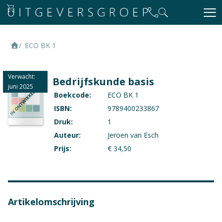
ECO BK 1
Verwacht:
Bedrijfskunde basis
juni 2025
Boekcode:
ECO BK 1
ISBN:
9789400233867
Druk:
1
Auteur:
Jeroen van Esch
Prijs:
€ 34,50
Artikelomschrijving