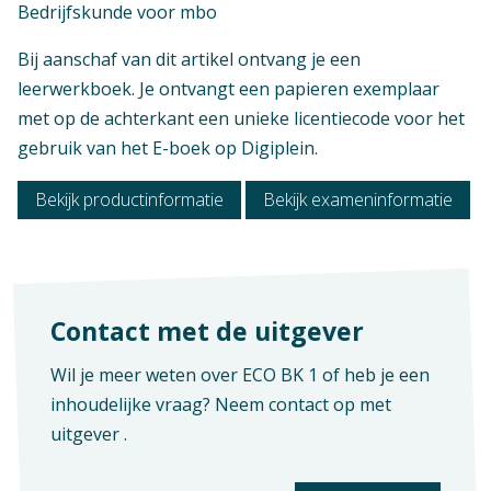
Bedrijfskunde voor mbo
Bij aanschaf van dit artikel ontvang je een
leerwerkboek. Je ontvangt een papieren exemplaar
met op de achterkant een unieke licentiecode voor het
gebruik van het E-boek op Digiplein.
Bekijk productinformatie
Bekijk exameninformatie
Contact met de uitgever
Niveau
Wil je meer weten over ECO BK 1 of heb je een
MBO 3, MBO 4
inhoudelijke vraag? Neem contact op met
uitgever
.
Context
MBO: Economie