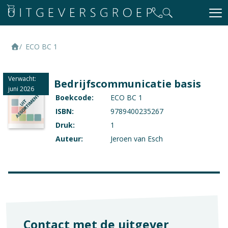
ECO BC 1
Verwacht:
Bedrijfscommunicatie basis
juni 2026
Boekcode:
ECO BC 1
ISBN:
9789400235267
Druk:
1
Auteur:
Jeroen van Esch
Contact met de uitgever