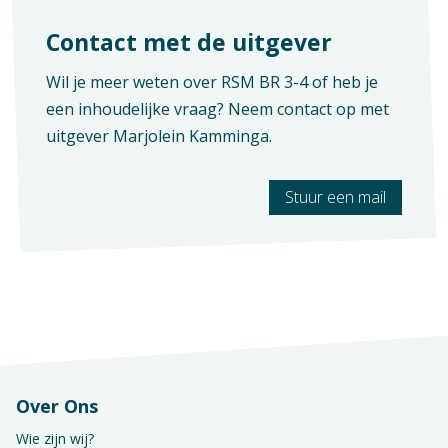
Contact met de uitgever
Wil je meer weten over RSM BR 3-4 of heb je
een inhoudelijke vraag? Neem contact op met
Context
uitgever
Marjolein Kamminga
.
Mbo: Retail
Vak
Stuur een mail
Praktijkvak
Verschijningsvorm
E+Boek
Opleiding / Kwalificatiedossier
Mbo - Handel en economie - Retail
Aantal pagina's
225
Examen / Kwalificatie / Uitstroom
Mbo - Handel en economie - Retail -
Retailspecialist
Over Ons
Mbo - Handel en economie - Retail -
Wie zijn wij?
Retailmanager