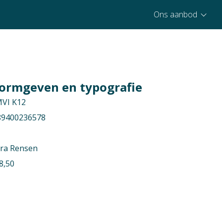
Ons aanbod
 Vormgeven en typografie
MVI K12
89400236578
ira Rensen
8,50
mgeving & ICT
m