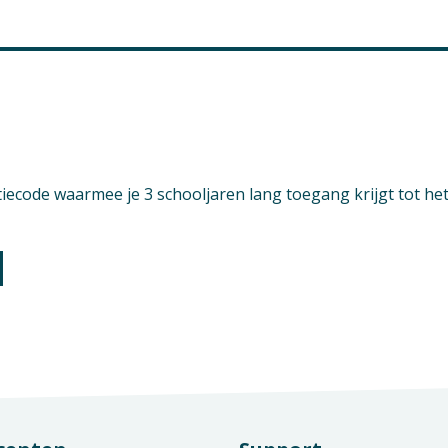
icatiedossier
- Media, Vormgeving en ICT
atie / Uitstroom
- Media, Vormgeving en ICT - Algemeen
ntiecode waarmee je 3 schooljaren lang toegang krijgt tot he