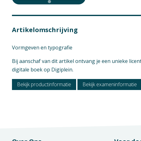
Praktijkvak
E-licentie
Opleiding / Kwalif
Aantal pagina's
Vmbo - Algemeen 
182
Artikelomschrijving
Examen / Kwalific
Vmbo - Algemeen 
Vormgeven en typografie
Bij aanschaf van dit artikel ontvang je een unieke lice
digitale boek op Digiplein.
Bekijk productinformatie
Bekijk exameninformatie