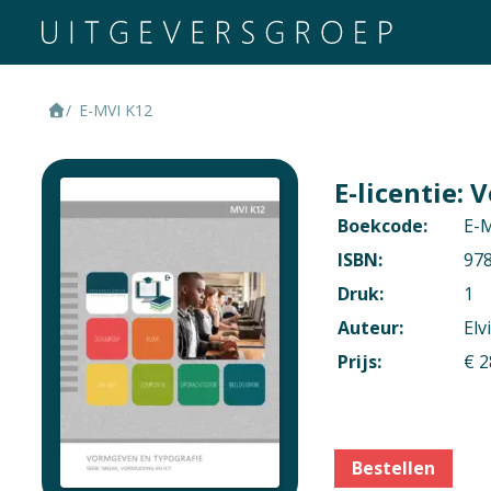
E-MVI K12
E-licentie:
Boekcode:
E-
ISBN:
97
Druk:
1
Auteur:
Elv
Prijs:
€ 2
Context
Vmbo: Media, vor
Bestellen
Vak
Verschijningsvor