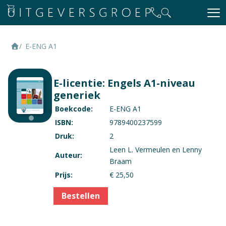
E-ENG A1
Context
Generieke vakken
E-licentie: Engels A1-niveau
Vak
generiek
Engels
Boekcode:
E-ENG A1
Opleiding / Kwalificatiedossier
ISBN:
9789400237599
Havo-vwo - Algemeen - HAVO
Druk:
2
Havo-vwo - Algemeen - VWO
Leen L. Vermeulen en Lenny
Auteur:
Mbo - Toerisme en hospitality - Frontoffice
Braam
Mbo - Toerisme en hospitality - Travel, leisure,
Prijs:
€ 25,50
hospitality (TLH)
Bestellen
Mbo - Horeca en facility - Bediening
Mbo - Horeca en facility - Ondernemer Horeca