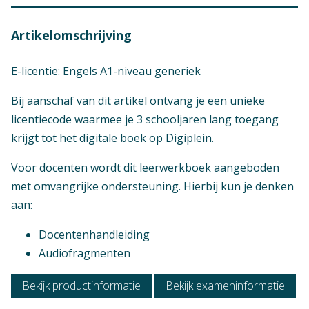
Mbo - Horeca en facility - Horeca-assistent
Mbo - Handel en economie - Retail (t m KD
Artikelomschrijving
2021)
Mbo - Handel en economie - Commercie (t m
E-licentie: Engels A1-niveau generiek
cohort 2022)
Mbo - Zorg en welzijn - Sport- en
Bij aanschaf van dit artikel ontvang je een unieke
bewegingsbegeleider
licentiecode waarmee je 3 schooljaren lang toegang
Mbo - Zorg en welzijn - Sport en bewegen
krijgt tot het digitale boek op Digiplein.
Mbo - Zorg en welzijn - Pedagogisch werk
Voor docenten wordt dit leerwerkboek aangeboden
Mbo - Toerisme en hospitality -
met omvangrijke ondersteuning. Hierbij kun je denken
Dienstverlening in de Luchtvaart (LVD)
aan:
Mbo - Horeca en facility - Facilitaire
dienstverlening
Docentenhandleiding
Mbo - Handel en economie - Logistiek (t m KD
Audiofragmenten
2021)
Mbo - Handel en economie - Ondersteunende
Bekijk productinformatie
Bekijk exameninformatie
administratieve beroepen (t m KD 2021)