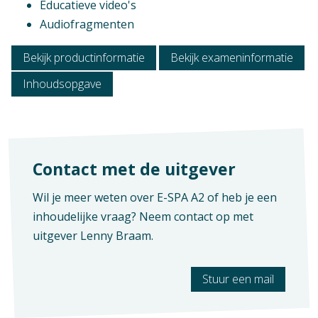
Educatieve video's
Audiofragmenten
Context
Generieke vakken
Bekijk productinformatie
Bekijk exameninformatie
Vak
Verschijningsvorm
Inhoudsopgave
Spaans
E-licentie
K-code
Aantal pagina's
K0999, K0098
317
Contact met de uitgever
SBU
240
Wil je meer weten over E-SPA A2 of heb je een
inhoudelijke vraag? Neem contact op met
uitgever
Lenny Braam
.
Stuur een mail