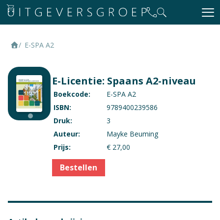
E-SPA A2
E-Licentie: Spaans A2-niveau
Boekcode:
E-SPA A2
ISBN:
9789400239586
Druk:
3
Auteur:
Mayke Beuming
Prijs:
€ 27,00
Bestellen