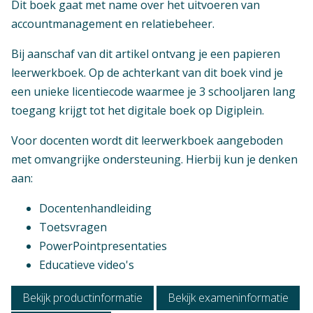
Dit boek gaat met name over het uitvoeren van
accountmanagement en relatiebeheer.
Bij aanschaf van dit artikel ontvang je een papieren
leerwerkboek. Op de achterkant van dit boek vind je
Context
een unieke licentiecode waarmee je 3 schooljaren lang
Mbo: Commercie
toegang krijgt tot het digitale boek op Digiplein.
Vak
Voor docenten wordt dit leerwerkboek aangeboden
Praktijkvak
met omvangrijke ondersteuning. Hierbij kun je denken
aan:
Opleiding / Kwalificatiedossier
Verschijningsvorm
Mbo - Handel en economie - Commercie
Docentenhandleiding
(Nieuw: KD 2023)
E+Boek
Toetsvragen
PowerPointpresentaties
Examen / Kwalificatie / Uitstroom
Aantal pagina's
Educatieve video's
Mbo - Handel en economie - Commercie
137
(Nieuw: KD 2023) - Commercieel medewerker
Bekijk productinformatie
Bekijk exameninformatie