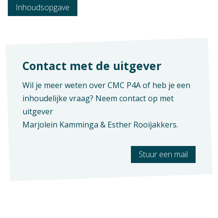
Crebo-nummer
Inhoudsopgave
25877
Exameneisen
P4-K1
Contact met de uitgever
Wil je meer weten over CMC P4A of heb je een
inhoudelijke vraag? Neem contact op met
uitgever
Marjolein Kamminga & Esther Rooijakkers
.
Stuur een mail