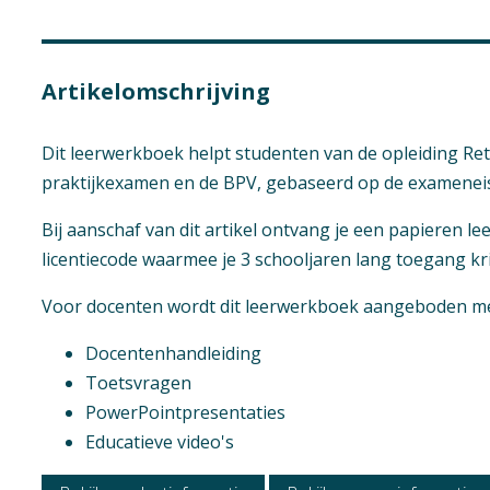
Artikelomschrijving
Niveau
Dit leerwerkboek helpt studenten van de opleiding Ret
Mbo 2
praktijkexamen en de BPV, gebaseerd op de exameneis
Context
Bij aanschaf van dit artikel ontvang je een papieren l
Mbo: Retail
licentiecode waarmee je 3 schooljaren lang toegang krij
Vak
Voor docenten wordt dit leerwerkboek aangeboden met
Praktijkvak
Docentenhandleiding
Geen hoofdst
Opleiding / Kwalif
Toetsvragen
Retail
PowerPointpresentaties
Educatieve video's
Examen / Kwalific
Retailmedewerker