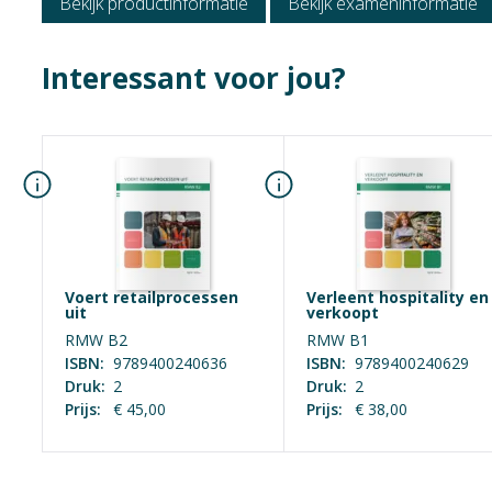
Bekijk productinformatie
Bekijk exameninformatie
Crebo-nummer
25808
Interessant voor jou?
Voert retailprocessen
Verleent hospitality en
uit
verkoopt
RMW B2
RMW B1
ISBN:
9789400240636
ISBN:
9789400240629
Druk:
2
Druk:
2
Prijs:
€ 45,00
Prijs:
€ 38,00