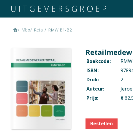
Mbo
Retail
RMW B1-B2
Retailmedewe
Boekcode:
RMW 
ISBN:
9789
Druk:
2
Auteur:
Jeroe
Prijs:
€ 62,
Bestellen