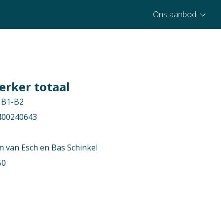
Ons aanbod
rker totaal
B1-B2
400240643
n van Esch en Bas Schinkel
50