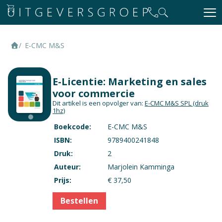
E-CMC M&S
E-Licentie: Marketing en sales
voor commercie
Dit artikel is een opvolger van:
E-CMC M&S SPL
(druk
1hz)
Boekcode:
E-CMC M&S
ISBN:
9789400241848
Druk:
2
Auteur:
Marjolein Kamminga
Prijs:
€ 37,50
Bestellen