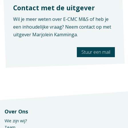
Context
Verschijningsvorm
Contact met de uitgever
Mbo: Commercie
E-licentie
Wil je meer weten over E-CMC M&S of heb je
Vak
Aantal pagina's
een inhoudelijke vraag? Neem contact op met
Praktijkvak
198
uitgever
Marjolein Kamminga
.
Stuur een mail
Over Ons
Wie zijn wij?
Team