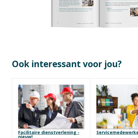
Ook interessant voor jou?
Facilitaire dienstverlening -
Servicemedewerk
nieuw!