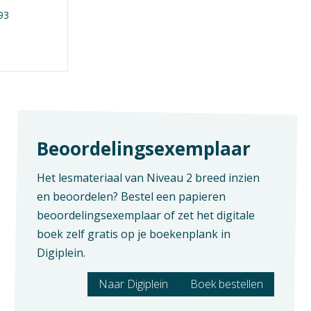
 en huisnummer
93
de en plaats
Beoordelingsexemplaar
ag lesmateriaal voor:
Het lesmateriaal van Niveau 2 breed inzien
en beoordelen? Bestel een papieren
beoordelingsexemplaar of zet het digitale
heb de
privacyverklaring
gelezen en ga akkoord
boek zelf gratis op je boekenplank in
Digiplein.
Naar Digiplein
Boek bestellen