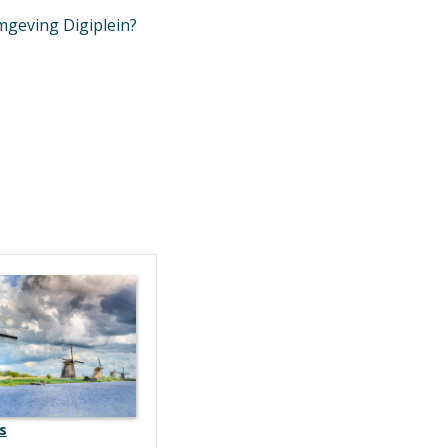
mgeving Digiplein?
s