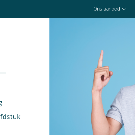
Ons aanbod
g
ofdstuk