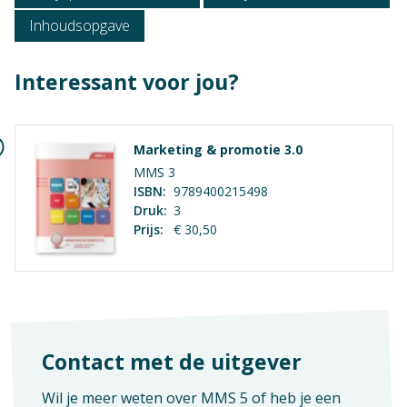
Mbo 3, Mbo 4
Inhoudsopgave
Context
Mbo: Economie
Interessant voor jou?
Vak
Praktijkvak
Marketing & promotie 3.0
MMS 3
Opleiding / Kwalificatiedossier
ISBN:
9789400215498
Algemeen
Druk:
3
Reizen
Prijs:
€ 30,50
Geen hoofdstukken aanwezig
Frontoffice
Leisure
Examen / Kwalificatie / Uitstroom
Algemeen
Contact met de uitgever
Manager verkoop reizen
Frontofficemanager
Wil je meer weten over MMS 5 of heb je een