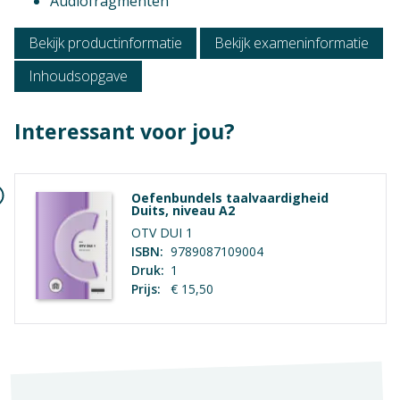
Audiofragmenten
Bekijk productinformatie
Bekijk exameninformatie
Inhoudsopgave
Niveau
Interessant voor jou?
Mbo 4
Context
Oefenbundels taalvaardigheid
Duits, niveau A2
Mbo: Ondernemer horeca bakkerij
OTV DUI 1
Vak
ISBN:
9789087109004
Geen hoofdstukken aanwezig
Druk:
1
Duits
Prijs:
€ 15,50
Opleiding / Kwalificatiedossier
Examen / Kwalificatie / Uitstroom