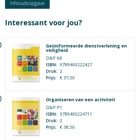
Inhoudsopgave
Interessant voor jou?
Geüniformeerde dienstverlening en
veiligheid
D&P K6
ISBN:
9789400222427
Druk:
2
Niveau
Prijs:
€ 37,50
Vmbo Basis, Vmbo Kader
Context
Organiseren van een activiteit
Vmbo: Dienstverlening & producten
D&P P1
ISBN:
9789400224711
Vak
Druk:
2
Prijs:
€ 38,50
Praktijkvak
Geen hoofdstukken aanwezig