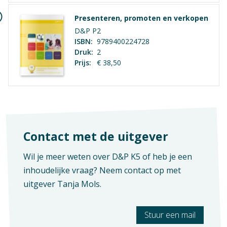
Opleiding / Kwalificatiedossier
Dienstverlening & Producten
Presenteren, promoten en verkopen
D&P P2
Examen / Kwalificatie / Uitstroom
ISBN:
9789400224728
Algemeen
Druk:
2
Prijs:
€ 38,50
Contact met de uitgever
Wil je meer weten over D&P K5 of heb je een
inhoudelijke vraag? Neem contact op met
uitgever
Tanja Mols
.
Stuur een mail