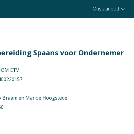
Ons aanbod
ereiding Spaans voor Ondernemer
HOM ETV
400220157
y Braam en Manoe Hoogstede
50