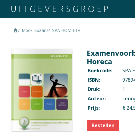
Mbo
Spaans
SPA HOM ETV
Examenvoorb
Horeca
Boekcode:
SPA 
ISBN:
9789
Druk:
1
Auteur:
Lenn
Prijs:
€ 24,
Niveau
Mbo 3, Mbo 4
Bestellen
Context