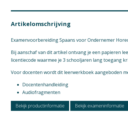
Mbo: Ondernemer 
Vak
Artikelomschrijving
Spaans
Geen hoofdst
Opleiding / Kwalif
Examenvoorbereiding Spaans voor Ondernemer Hore
Ondernemer Hore
Bij aanschaf van dit artikel ontvang je een papieren l
Examen / Kwalific
licentiecode waarmee je 3 schooljaren lang toegang krij
Manager onderne
Meewerkend hore
Voor docenten wordt dit leerwerkboek aangeboden met
Docentenhandleiding
Audiofragmenten
Bekijk productinformatie
Bekijk exameninformatie