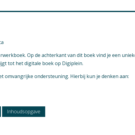
horeca bakkerij
ukken aanwezig
icatiedossier
ca
ca
eerwerkboek. Op de achterkant van dit boek vind je een uniek
atie / Uitstroom
gt tot het digitale boek op Digiplein.
mer horeca
ca ondernemer
 omvangrijke ondersteuning. Hierbij kun je denken aan:
Inhoudsopgave