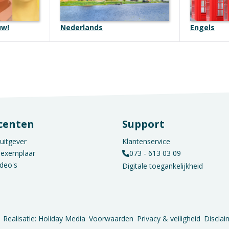
uw!
Nederlands
Engels
centen
Support
uitgever
Klantenservice
sexemplaar
073 - 613 03 09
ideo's
Digitale toegankelijkheid
Realisatie: Holiday Media
Voorwaarden
Privacy & veiligheid
Disclai