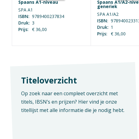
Spaans A1-niveau
Spaans A1/A2-nive
generiek
SPA A1
SPA A1/A2
Straat
ISBN:
9789400237834
ISBN:
97894002331
Druk:
3
Druk:
1
Prijs:
€ 36,00
Prijs:
€ 36,00
Postco
E-mail
Titeloverzicht
Aanvra
Op zoek naar een compleet overzicht met
titels, IBSN’s en prijzen? Hier vind je onze
titellijst met alle informatie die je nodig hebt.
Ik 