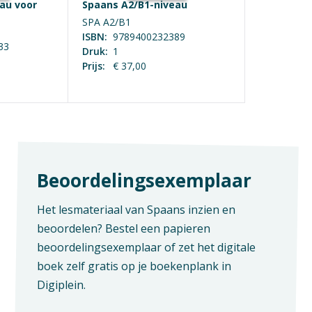
au voor
Spaans A2/B1-niveau
SPA A2/B1
 en huisnummer
ISBN:
9789400232389
33
Druk:
1
Prijs:
€ 37,00
de en plaats
Beoordelingsexemplaar
ag lesmateriaal voor:
Het lesmateriaal van Spaans inzien en
beoordelen? Bestel een papieren
beoordelingsexemplaar of zet het digitale
heb de
privacyverklaring
gelezen en ga akkoord
boek zelf gratis op je boekenplank in
Digiplein.