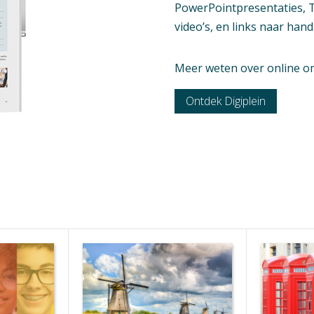
PowerPointpresentaties, T
video’s, en links naar han
Meer weten over online o
Ontdek Digiplein