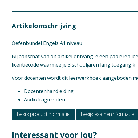
Ondersteunende a
Office- en Manag
Financiële admini
Artikelomschrijving
Marketing, commu
Retail (t m KD 202
Oefenbundel Engels A1 niveau
Commercie (t m co
Bij aanschaf van dit artikel ontvang je een papieren l
Logistiek (t m KD 
licentiecode waarmee je 3 schooljaren lang toegang krij
Examen / Kwalific
Voor docenten wordt dit leerwerkboek aangeboden met
Profiel medewerke
Kok
Geen hoofdst
Docentenhandleiding
Gastheer - Gastv
Audiofragmenten
Manager onderne
Medewerker facili
Bekijk productinformatie
Bekijk exameninformatie
Commercieel med
Algemeen
Interessant voor jou?
Luchtvaartdienstv