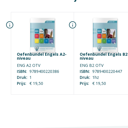
Meewerkend hore
Facilitair leiding
Medewerker secret
Medewerker (finan
Office support (se
Management Suppo
Financieel admini
Oefenbundel Engels A2-
Oefenbundel Engels B2
niveau
niveau
Bedrijfsadministr
ENG A2 OTV
ENG B2 OTV
Junior assistent-
ISBN:
9789400220386
ISBN:
9789400220447
Medewerker mark
Druk:
1
Druk:
1hz
Prijs:
€ 19,50
Prijs:
€ 19,50
Medewerker even
Profiel medewerke
Zelfstandig werk
Zelfstandig werk
Helpende zorg en 
Contactcenter me