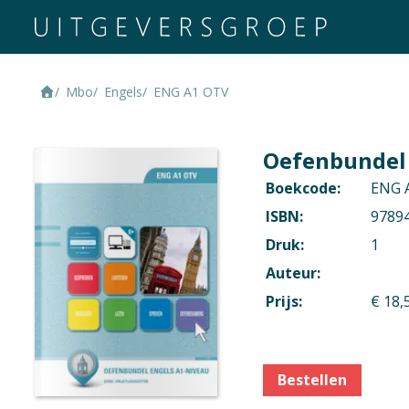
Niveau
Mbo 1, Mbo 2, Mb
Mbo
Engels
ENG A1 OTV
Context
Generieke vakken
Oefenbundel 
Boekcode:
ENG 
Vak
ISBN:
9789
Engels
Druk:
1
Opleiding / Kwalif
Auteur:
Travel, leisure, ho
Prijs:
€ 18,
Ondernemer Hore
Facilitaire dienstv
Dienstverlening i
Bestellen
Keuken
Bediening