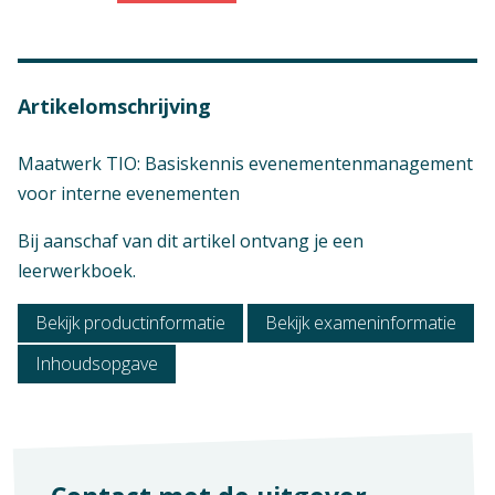
Artikelomschrijving
Maatwerk TIO: Basiskennis evenementenmanagement
voor interne evenementen
Bij aanschaf van dit artikel ontvang je een
leerwerkboek.
Bekijk productinformatie
Bekijk exameninformatie
Inhoudsopgave
Niveau
Mbo 1, Mbo 2, Mbo 3, Mbo 4
Context