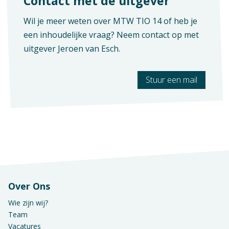
Contact met de uitgever
Maatwerk
Wil je meer weten over MTW TIO 14 of heb je
Vak
Geen hoofdstukken aanwezig
een inhoudelijke vraag? Neem contact op met
Praktijkvak
uitgever
Jeroen van Esch
.
Opleiding / Kwalificatiedossier
Stuur een mail
Examen / Kwalificatie / Uitstroom
Over Ons
Wie zijn wij?
Team
Vacatures