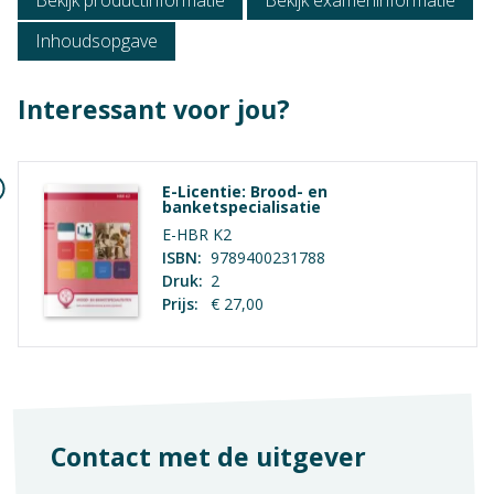
Inhoudsopgave
Niveau
Interessant voor jou?
Vmbo Basis, Vmbo Kader
Context
E-Licentie: Brood- en
Vmbo: Horeca, bakkerij en recreatie
banketspecialisatie
E-HBR K2
Vak
ISBN:
9789400231788
Druk:
2
Praktijkvak
Geen hoofdstukken aanwezig
Prijs:
€ 27,00
Opleiding / Kwalificatiedossier
Horeca, Bakkerij, Recreatie
Examen / Kwalificatie / Uitstroom
Algemeen
Contact met de uitgever