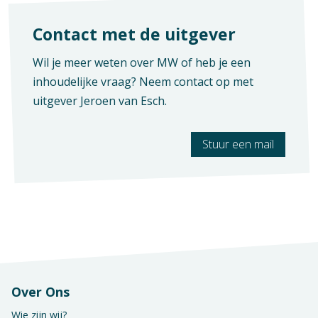
Verschijningsvorm
E+Boek
Contact met de uitgever
Aantal pagina's
Wil je meer weten over MW of heb je een
100
inhoudelijke vraag? Neem contact op met
uitgever
Jeroen van Esch
.
Stuur een mail
Over Ons
Wie zijn wij?