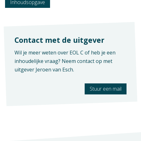
Mbo: Economie
Inhoudsopgave
Vak
ICT
Opleiding / Kwalificatiedossier
Contact met de uitgever
Geen hoofdstukken aanwezig
Commercie (t m cohort 2022)
Wil je meer weten over EOL C of heb je een
Examen / Kwalificatie / Uitstroom
inhoudelijke vraag? Neem contact op met
Intercedent
uitgever
Jeroen van Esch
.
(Junior) accountmanager
Assistent-manager internationale handel
Stuur een mail
Vestigingsmanager groothandel