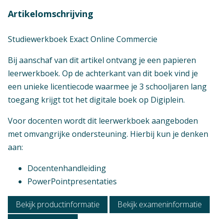
Artikelomschrijving
Studiewerkboek Exact Online Commercie
Bij aanschaf van dit artikel ontvang je een papieren
leerwerkboek. Op de achterkant van dit boek vind je
een unieke licentiecode waarmee je 3 schooljaren lang
toegang krijgt tot het digitale boek op Digiplein.
Voor docenten wordt dit leerwerkboek aangeboden
met omvangrijke ondersteuning. Hierbij kun je denken
aan:
Docentenhandleiding
Niveau
PowerPointpresentaties
Mbo 3, Mbo 4
Bekijk productinformatie
Bekijk exameninformatie
Context