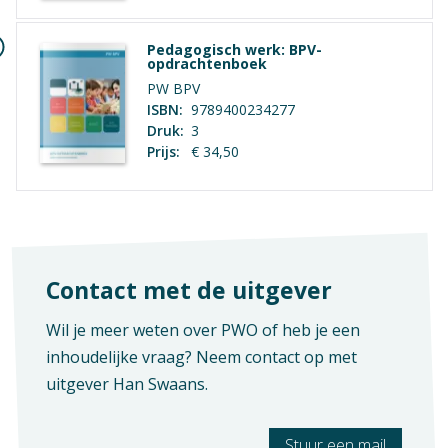
Onderwijsassistent
K-code
Pedagogisch werk: BPV-
opdrachtenboek
0000
PW BPV
ISBN:
9789400234277
Crebo-nummer
Druk:
3
25689
Prijs:
€ 34,50
Exameneisen
P3-K1 P3-K2
Contact met de uitgever
Wil je meer weten over PWO of heb je een
inhoudelijke vraag? Neem contact op met
uitgever
Han Swaans
.
Stuur een mail