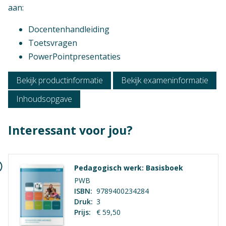
aan:
Docentenhandleiding
Toetsvragen
PowerPointpresentaties
Niveau
Bekijk productinformatie
Bekijk exameninformatie
Mbo 4
Inhoudsopgave
Context
Mbo: Pedagogisch werk
Interessant voor jou?
Vak
Praktijkvak
Pedagogisch werk: Basisboek
Opleiding / Kwalificatiedossier
PWB
ISBN:
9789400234284
Pedagogisch werk
Druk:
3
Prijs:
€ 59,50
Examen / Kwalificatie / Uitstroom
Geen hoofdstukken aanwezig