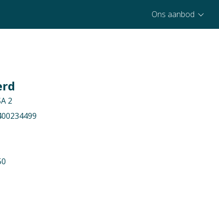
Ons aanbod
erd
A 2
400234499
50