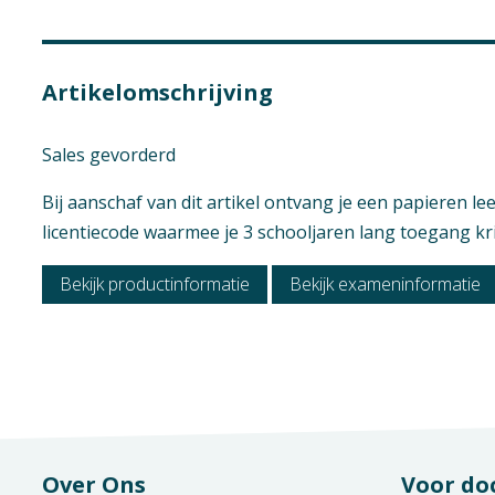
Vak
Geen hoofdst
Praktijkvak
Artikelomschrijving
Opleiding / Kwalif
Sales gevorderd
Examen / Kwalific
Bij aanschaf van dit artikel ontvang je een papieren l
licentiecode waarmee je 3 schooljaren lang toegang krij
Bekijk productinformatie
Bekijk exameninformatie
Over Ons
Voor do