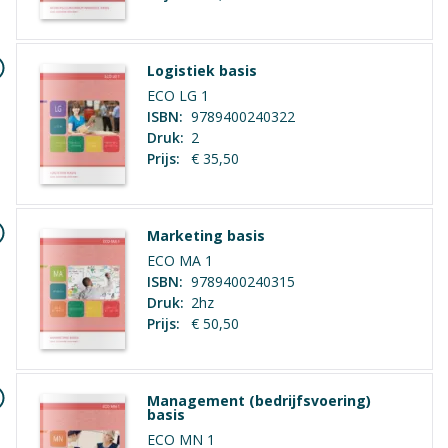
Logistiek basis
ECO LG 1
ISBN:
9789400240322
Druk:
2
Prijs:
€ 35,50
Marketing basis
ECO MA 1
ISBN:
9789400240315
Druk:
2hz
Prijs:
€ 50,50
Management (bedrijfsvoering)
basis
ECO MN 1