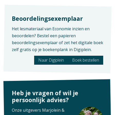
Straat en huisnummer
Beoordelingsexemplaar
Postcode en plaats
Het lesmateriaal van Economie inzien en
beoordelen? Bestel een papieren
Email
beoordelingsexemplaar of zet het digitale boek
zelf gratis op je boekenplank in Digiplein.
Aanvraag lesmateriaal voor:
Naar Digiplein
Boek bestellen
Ik heb de
privacyverklaring
gelezen en ga akkoord
Heb je vragen of wil je
persoonlijk advies?
Onze uitgevers Marjolein &