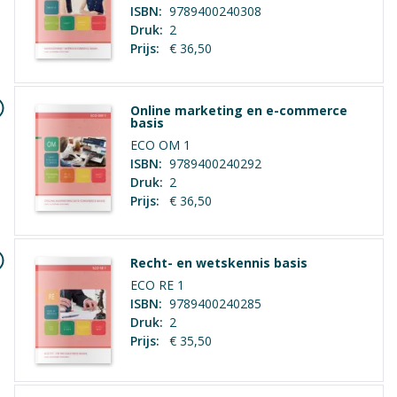
ISBN:
9789400240308
Druk:
2
Prijs:
€ 36,50
Online marketing en e-commerce
basis
ECO OM 1
ISBN:
9789400240292
Druk:
2
Prijs:
€ 36,50
Recht- en wetskennis basis
ECO RE 1
ISBN:
9789400240285
Druk:
2
Prijs:
€ 35,50