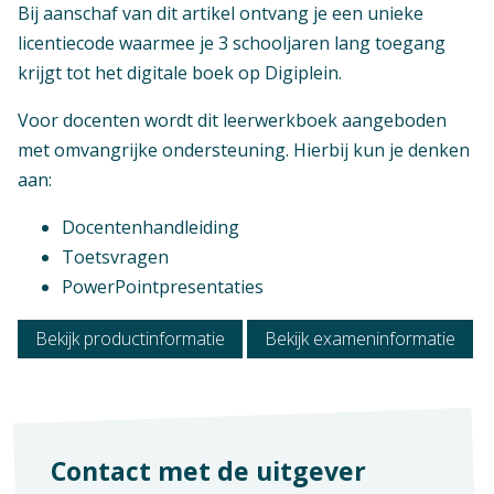
Bij aanschaf van dit artikel ontvang je een unieke
licentiecode waarmee je 3 schooljaren lang toegang
krijgt tot het digitale boek op Digiplein.
Voor docenten wordt dit leerwerkboek aangeboden
met omvangrijke ondersteuning. Hierbij kun je denken
aan:
Context
Mbo: Facilitair leidinggeven
Verschijningsvorm
Docentenhandleiding
E-licentie
Toetsvragen
Vak
PowerPointpresentaties
Praktijkvak
Aantal pagina's
400
Examen / Kwalificatie / Uitstroom
Bekijk productinformatie
Bekijk exameninformatie
Medewerker facilitaire dienstverlening
Contact met de uitgever