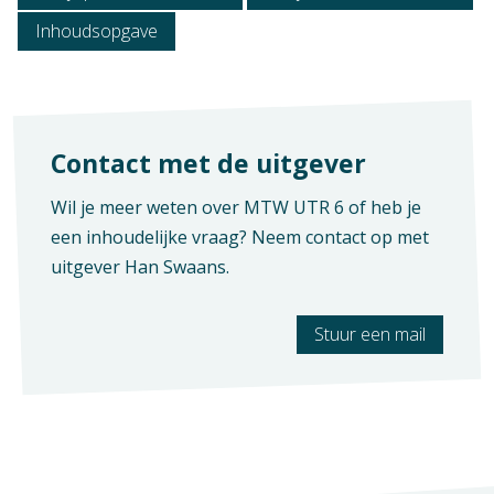
Inhoudsopgave
Context
Verschijningsvorm
Maatwerk
E+Boek
Vak
Aantal pagina's
Contact met de uitgever
Praktijkvak
250
Wil je meer weten over MTW UTR 6 of heb je
een inhoudelijke vraag? Neem contact op met
uitgever
Han Swaans
.
Stuur een mail