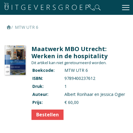
MTW UTR 6
Maatwerk MBO Utrecht:
Werken in de hospitality
Dit artikel kan niet geretourneerd worden.
Boekcode:
MTW UTR 6
ISBN:
9789400237612
Druk:
1
Auteur:
Albert Ronhaar en Jessica Ogier
Prijs:
€ 60,00
Bestellen