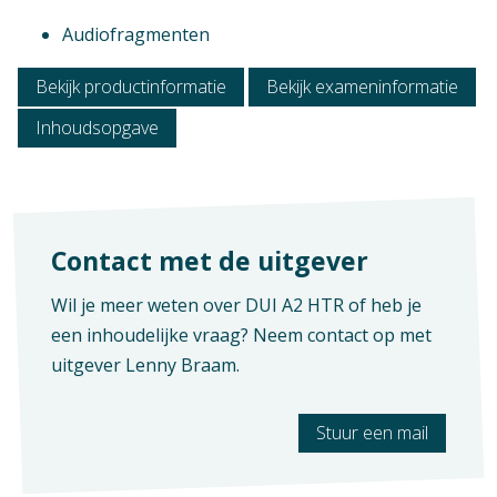
Context
Audiofragmenten
Mbo: Ondernemer horeca bakkerij, Mbo:
Keuken, Mbo: Bediening, Mbo: Travel, Leisure
Bekijk productinformatie
Bekijk exameninformatie
& Hospitality
Verschijningsvorm
Inhoudsopgave
Vak
E+Boek
Duits
Aantal pagina's
K-code
260
K0959, K0025
Contact met de uitgever
SBU
Wil je meer weten over DUI A2 HTR of heb je
240
een inhoudelijke vraag? Neem contact op met
uitgever
Lenny Braam
.
Stuur een mail