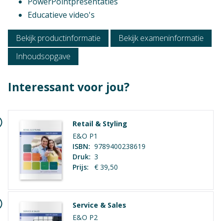
PowerPointpresentaties
Educatieve video's
Bekijk productinformatie
Bekijk exameninformatie
Inhoudsopgave
Interessant voor jou?
Retail & Styling
E&O P1
ISBN:
9789400238619
Druk:
3
Prijs:
€ 39,50
Context
Verschijningsvorm
Service & Sales
Vmbo: Economie & ondernemen
E+Boek
E&O P2