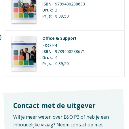
ISBN:
9789400238633
Vak
Aantal pagina's
Druk:
3
Praktijkvak
281
Prijs:
€ 39,50
Office & Support
E&O P4
ISBN:
9789400238671
Druk:
4
Prijs:
€ 39,50
Contact met de uitgever
Wil je meer weten over E&O P3 of heb je een
inhoudelijke vraag? Neem contact op met