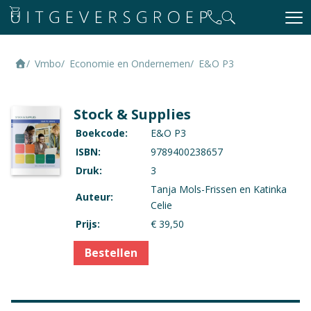
Vmbo
Economie en Ondernemen
E&O P3
Stock & Supplies
Boekcode:
E&O P3
ISBN:
9789400238657
Druk:
3
Tanja Mols-Frissen en Katinka
Auteur:
Celie
Prijs:
€ 39,50
Bestellen