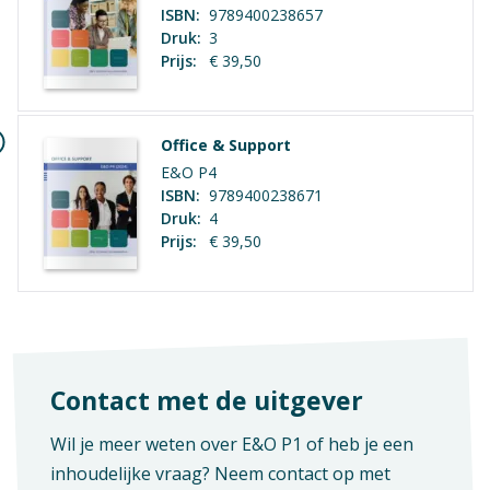
ISBN:
9789400238657
Vak
Aantal pagina's
Druk:
3
Praktijkvak
273
Prijs:
€ 39,50
Office & Support
E&O P4
ISBN:
9789400238671
Druk:
4
Prijs:
€ 39,50
Contact met de uitgever
Wil je meer weten over E&O P1 of heb je een
inhoudelijke vraag? Neem contact op met