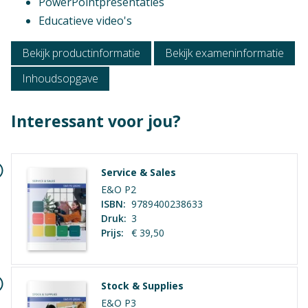
PowerPointpresentaties
Educatieve video's
Bekijk productinformatie
Bekijk exameninformatie
Inhoudsopgave
Interessant voor jou?
Service & Sales
E&O P2
ISBN:
9789400238633
Druk:
3
Prijs:
€ 39,50
Context
Verschijningsvorm
Stock & Supplies
Vmbo: Economie & ondernemen
E+Boek
E&O P3