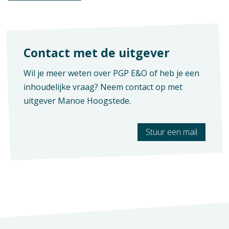
Deel B - Praktijkopdrachten
PO 1 - Oriëntatie op werkvelden E&O
PO 2 - Ontwerpen van een product
PO 3 - Maken van een product
Contact met de uitgever
PO 4 - Adviseren over marketing en
Wil je meer weten over PGP E&O of heb je een
communicatie
inhoudelijke vraag? Neem contact op met
PO 5 - Adviseren over een
uitgever
Manoe Hoogstede
.
verkoopstrategie
PO 6 - Adviseren over een proces
PO 7 - Activiteit organiseren
Stuur een mail