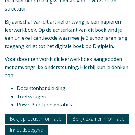
Inclusief beoordelingsschema’s voor overzicht en
structuur.
Inhoud
Bij aanschaf van dit artikel ontvang je een papieren
Hoofdstuk 02
leerwerkboek. Op de achterkant van dit boek vind je
H2 - Ontwerpen van een product
een unieke licentiecode waarmee je 3 schooljaren lang
Hoofdstuk 03
toegang krijgt tot het digitale boek op Digiplein.
H3 - Maken van een product
Hoofdstuk 04
Voor docenten wordt dit leerwerkboek aangeboden
H4 - Adviseren over marketing en
met omvangrijke ondersteuning. Hierbij kun je denken
communicatie
aan:
Context
Hoofdstuk 05
Vmbo: Praktijkgericht programma
Docentenhandleiding
H5 - Adviseren over een
Toetsvragen
verkoopstrategie
Vak
PowerPointpresentaties
Hoofdstuk 06
Praktijkvak
H6 - Adviseren over een proces
Bekijk productinformatie
Bekijk exameninformatie
Hoofdstuk 07
Inhoudsopgave
H7 - Activiteit organiseren