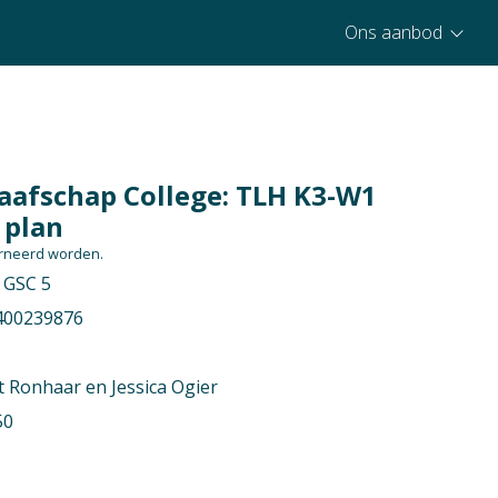
Ons aanbod
afschap College: TLH K3-W1
 plan
ourneerd worden.
GSC 5
400239876
t Ronhaar en Jessica Ogier
50