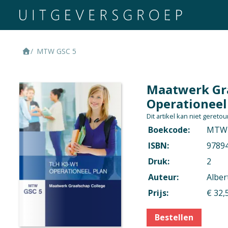
MTW GSC 5
Maatwerk Gra
Operationeel
Dit artikel kan niet geret
Boekcode:
MTW 
ISBN:
9789
Druk:
2
Auteur:
Alber
Prijs:
€ 32,
Bestellen