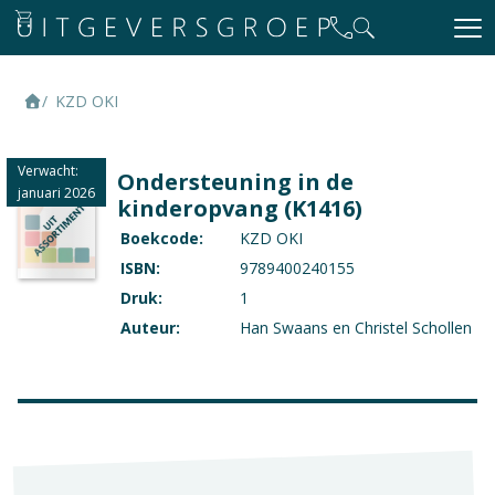
KZD OKI
Verwacht:
Ondersteuning in de
januari 2026
kinderopvang (K1416)
Boekcode:
KZD OKI
ISBN:
9789400240155
Druk:
1
Auteur:
Han Swaans en Christel Schollen