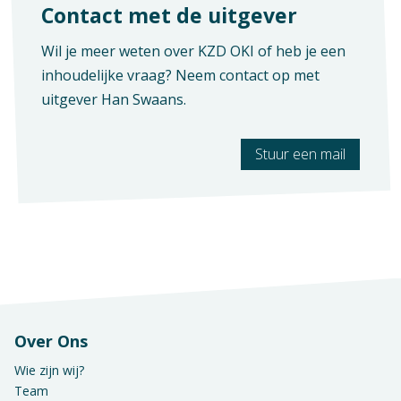
Contact met de uitgever
Wil je meer weten over KZD OKI of heb je een
inhoudelijke vraag? Neem contact op met
uitgever
Han Swaans
.
Stuur een mail
Context
Mbo: Pedagogisch werk
Verschijningsvorm
E+Boek
Vak
Praktijkvak
Aantal pagina's
100
K-code
K1416
Over Ons
Wie zijn wij?
Team