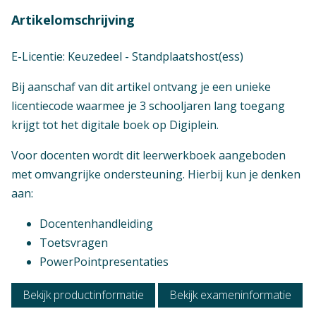
Artikelomschrijving
E-Licentie: Keuzedeel - Standplaatshost(ess)
Bij aanschaf van dit artikel ontvang je een unieke
licentiecode waarmee je 3 schooljaren lang toegang
krijgt tot het digitale boek op Digiplein.
Context
Voor docenten wordt dit leerwerkboek aangeboden
Mbo: Keuzedelen
met omvangrijke ondersteuning. Hierbij kun je denken
aan:
Vak
Praktijkvak
Docentenhandleiding
Toetsvragen
Opleiding / Kwalificatiedossier
PowerPointpresentaties
Mbo - Toerisme en hospitality - Travel, leisure,
hospitality (TLH)
Bekijk productinformatie
Bekijk exameninformatie