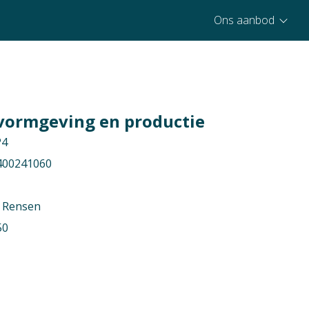
Ons aanbod
 vormgeving en productie
P4
400241060
a Rensen
50