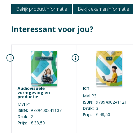
Examen / Kwalific
Bekijk productinformatie
Bekijk exameninformatie
Algemeen
Interessant voor jou?
Audiovisuele
ICT
vormgeving en
MVI P3
productie
ISBN:
9789400241121
MVI P1
Druk:
3
ISBN:
9789400241107
Prijs:
€ 48,50
Druk:
2
Prijs:
€ 38,50