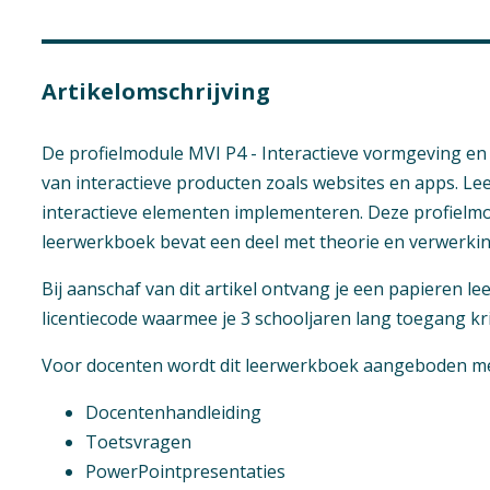
Artikelomschrijving
De profielmodule MVI P4 - Interactieve vormgeving en 
van interactieve producten zoals websites en apps. L
Niveau
interactieve elementen implementeren. Deze profielmod
Vmbo Basis, Vmb
leerwerkboek bevat een deel met theorie en verwerki
Context
Bij aanschaf van dit artikel ontvang je een papieren l
Vmbo: Media, vor
licentiecode waarmee je 3 schooljaren lang toegang krij
Vak
Voor docenten wordt dit leerwerkboek aangeboden met
Praktijkvak
Geen hoofdst
Docentenhandleiding
Opleiding / Kwalif
Toetsvragen
Media, Vormgevin
PowerPointpresentaties