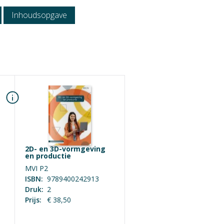
atie / Uitstroom
Inhoudsopgave
2D- en 3D-vormgeving
en productie
MVI P2
ISBN:
9789400242913
Druk:
2
Prijs:
€ 38,50