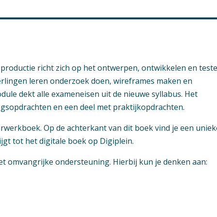
productie richt zich op het ontwerpen, ontwikkelen en test
eerlingen leren onderzoek doen, wireframes maken en
ule dekt alle exameneisen uit de nieuwe syllabus. Het
o Kader
ngsopdrachten en een deel met praktijkopdrachten.
eerwerkboek. Op de achterkant van dit boek vind je een uniek
mgeving & ICT
gt tot het digitale boek op Digiplein.
 omvangrijke ondersteuning. Hierbij kun je denken aan:
ukken aanwezig
icatiedossier
g en ICT