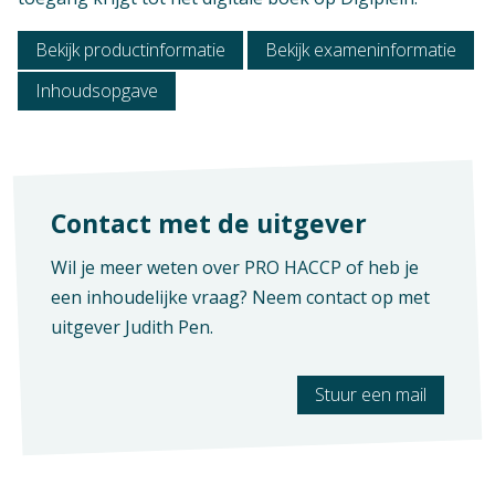
Bekijk productinformatie
Bekijk exameninformatie
Niveau
Pro
Inhoudsopgave
Verschijningsvorm
E+Boek
Context
Praktijkonderwijs
Aantal pagina's
134
Vak
Contact met de uitgever
Praktijkvak
Wil je meer weten over PRO HACCP of heb je
een inhoudelijke vraag? Neem contact op met
uitgever
Judith Pen
.
Stuur een mail