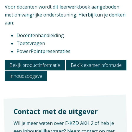
Praktijkvak
Aantal pagina's
Voor docenten wordt dit leerwerkboek aangeboden
152
met omvangrijke ondersteuning. Hierbij kun je denken
K-code
aan:
K0003
Docentenhandleiding
Toetsvragen
PowerPointpresentaties
Bekijk productinformatie
Bekijk exameninformatie
Inhoudsopgave
Contact met de uitgever
Wil je meer weten over E-KZD AKH 2 of heb je
een inhoudelijke vraag? Neem contact op met