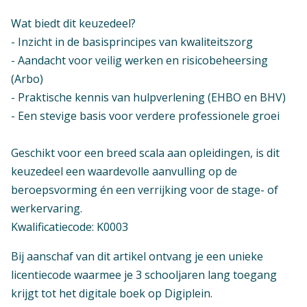
Wat biedt dit keuzedeel?
- Inzicht in de basisprincipes van kwaliteitszorg
- Aandacht voor veilig werken en risicobeheersing
(Arbo)
- Praktische kennis van hulpverlening (EHBO en BHV)
- Een stevige basis voor verdere professionele groei
Geschikt voor een breed scala aan opleidingen, is dit
keuzedeel een waardevolle aanvulling op de
beroepsvorming én een verrijking voor de stage- of
werkervaring.
Kwalificatiecode: K0003
Context
Bij aanschaf van dit artikel ontvang je een unieke
Mbo: Keuzedelen
Verschijningsvorm
licentiecode waarmee je 3 schooljaren lang toegang
E-licentie
krijgt tot het digitale boek op Digiplein.
Vak