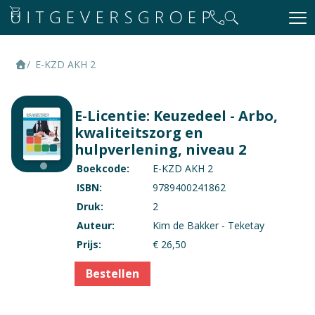
E-KZD AKH 2
E-Licentie: Keuzedeel - Arbo,
kwaliteitszorg en
hulpverlening, niveau 2
Boekcode:
E-KZD AKH 2
ISBN:
9789400241862
Druk:
2
Auteur:
Kim de Bakker - Teketay
Prijs:
€ 26,50
Bestellen