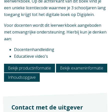
leerwerkboek. Op de achterkant van dit boek vind je
Mbo: Niveau 2 breed
E+Boek
een unieke licentiecode waarmee je 3 schooljaren lang
Vak
Aantal pagina's
toegang krijgt tot het digitale boek op Digiplein.
Praktijkvak
270
Voor docenten wordt dit leerwerkboek aangeboden
met omvangrijke ondersteuning. Hierbij kun je denken
aan:
Docentenhandleiding
Educatieve video's
Bekijk productinformatie
Bekijk exameninformatie
Inhoudsopgave
Contact met de uitgever