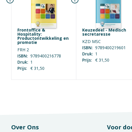
Frontoffice &
Keuzedeel - Medisch
Hospitality:
secretaresse
Productontwikkeling en
KZD MSC
promotie
ISBN:
9789400219601
FRH 2
Druk:
1
ISBN:
9789400216778
Prijs:
€ 31,50
Druk:
1
Prijs:
€ 31,50
Over Ons
Voor do