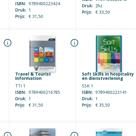
ISBN:
9789400223424
Druk:
2hz
unication Specialist
Druk:
1
Prijs:
€ 33,50
Prijs:
€ 31,50
Travel & Tourist
Soft Skills in hospitality
Information
en dienstverlening
TTI 1
SSK 1
ISBN:
9789400216785
ISBN:
9789400223141
Druk:
1
Druk:
1
Prijs:
€ 31,50
Prijs:
€ 35,50