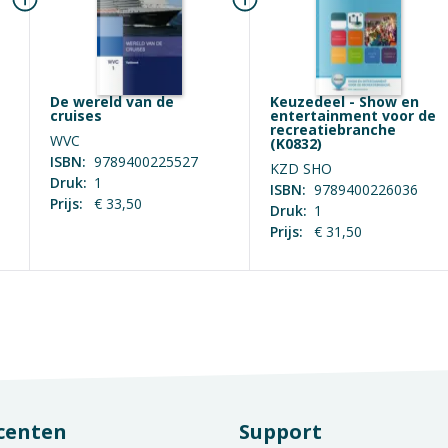
De wereld van de
Keuzedeel - Show en
cruises
entertainment voor de
recreatiebranche
WVC
(K0832)
ISBN:
9789400225527
KZD SHO
Druk:
1
ISBN:
9789400226036
Prijs:
€ 33,50
Druk:
1
Prijs:
€ 31,50
centen
Support