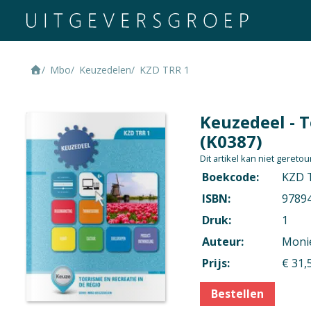
Mbo
Keuzedelen
KZD TRR 1
Keuzedeel - T
(K0387)
Dit artikel kan niet geret
Boekcode:
KZD 
ISBN:
9789
Druk:
1
Auteur:
Monie
Prijs:
€ 31,
Bestellen