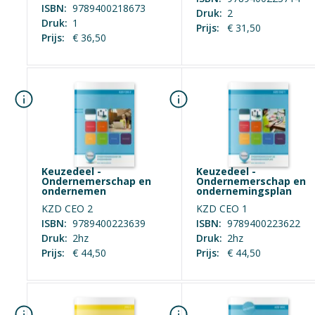
ISBN:
9789400218673
Druk:
2
Marketing & Comm
Druk:
1
Prijs:
€ 31,50
Prijs:
€ 36,50
K-code
K0387
Keuzedeel -
Keuzedeel -
Ondernemerschap en
Ondernemerschap en
ondernemen
ondernemingsplan
KZD CEO 2
KZD CEO 1
ISBN:
9789400223639
ISBN:
9789400223622
Druk:
2hz
Druk:
2hz
Prijs:
€ 44,50
Prijs:
€ 44,50