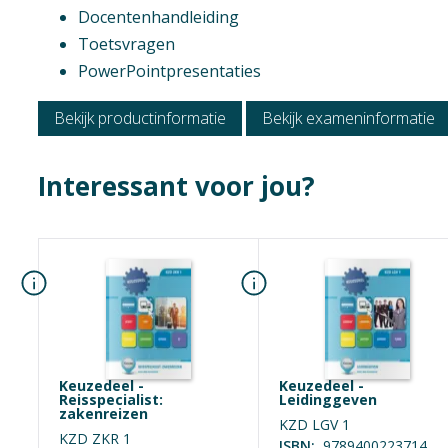
Docentenhandleiding
Context
Toetsvragen
Mbo: Keuzedelen
PowerPointpresentaties
Vak
Keuzedelen
Bekijk productinformatie
Bekijk exameninformatie
Opleiding / Kwalif
Interessant voor jou?
Business Services
Office- en Manag
Marketing, commu
Geen hoofdst
Examen / Kwalific
Office support (se
Management Suppo
Medewerker mark
Keuzedeel -
Keuzedeel -
Medewerker even
Reisspecialist:
Leidinggeven
zakenreizen
Allround Assistan
KZD LGV 1
KZD ZKR 1
Office & Manageme
ISBN:
9789400223714