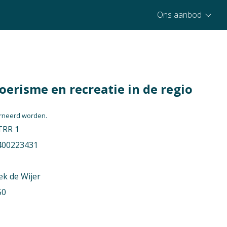
Ons aanbod
oerisme en recreatie in de regio
ourneerd worden.
TRR 1
400223431
k de Wijer
50