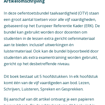
Artikelomschrijving
Mbo - Toerisme en hospitality -
Dienstverlening in de Luchtvaart (LVD)
In deze oefentoetsbundel taalvaardigheid (OTV) staan
Mbo - Horeca en facility - Facilitaire
een groot aantal toetsen voor alle vijf vaardigheden,
dienstverlening
gebaseerd op het Europeer Referentie Kader (ERK). De
Mbo - Handel en economie - Marketing,
bundel kan gebruikt worden door docenten om
communicatie, evenementen (t m KD 2021)
studenten in de lessen extra gericht oefenmateriaal
aan te bieden. inclusief uitwerkingen én
Examen / Kwalificatie / Uitstroom
luistermateriaal. Ook kan de bundel bijvoorbeeld door
Mbo - Toerisme en hospitality - Travel, leisure,
studenten als extra examentraining worden gebruikt,
hospitality (TLH) - Profiel medewerker Travel &
gericht op het desbetreffende niveau.
Hospitality
Mbo - Toerisme en hospitality - Travel, leisure,
Dit boek bestaat uit 5 hoofdstukken. In elk hoofdstuk
hospitality (TLH) - Profiel medewerker Leisure
komt één van de vijf vaardigeden aan bod. Lezen,
& Hospitality
Schrijven, Luisteren, Spreken en Gesprekken.
Mbo - Toerisme en hospitality - Travel, leisure,
hospitality (TLH) - Profiel leidinggevende Travel
Bij aanschaf van dit artikel ontvang je een papieren
& Hospitality