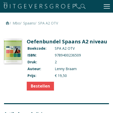
Mbo
Spaans
SPA A2 OTV
Context
Generieke vakken
Oefenbundel Spaans A2 niveau
Vak
Boekcode:
SPA A2 OTV
Spaans
ISBN:
9789400236509
Druk:
2
Opleiding / Kwalificatiedossier
Auteur:
Lenny Braam
Mbo - Toerisme en hospitality - Travel, leisure,
Prijs:
€ 19,50
hospitality (TLH)
Mbo - Horeca en facility - Keuken
Bestellen
Mbo - Horeca en facility - Bediening
Mbo - Horeca en facility - Ondernemer Horeca
Mbo - Handel en economie - Commercie (t m
cohort 2022)