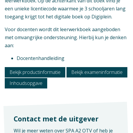
leerwerkboek. Op de achterkant van dit boek vind je
Mbo - Toerisme en hospitality - Travel, leisure,
een unieke licentiecode waarmee je 3 schooljaren lang
hospitality (TLH) - Profiel leidinggevende
toegang krijgt tot het digitale boek op Digiplein.
Leisure & Hospitality
Voor docenten wordt dit leerwerkboek aangeboden
Mbo - Horeca en facility - Keuken - Kok
met omvangrijke ondersteuning. Hierbij kun je denken
Mbo - Horeca en facility - Keuken - Zelfstandig
aan:
werkend kok
Mbo - Horeca en facility - Keuken -
Verschijningsvorm
Docentenhandleiding
Gespecialiseerd kok
E+Boek
Mbo - Horeca en facility - Keuken -
Bekijk productinformatie
Bekijk exameninformatie
Aantal pagina's
Leidinggevende keuken
Inhoudsopgave
131
Mbo - Horeca en facility - Bediening - Gastheer
- Gastvrouw
Mbo - Horeca en facility - Bediening -
Zelfstandig werkend gastheer
Contact met de uitgever
Mbo - Horeca en facility - Bediening -
Leidinggevende bediening
Wil je meer weten over SPA A2 OTV of heb je