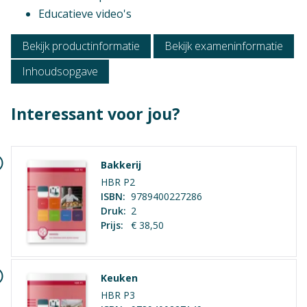
Educatieve video's
Bekijk productinformatie
Bekijk exameninformatie
Inhoudsopgave
Interessant voor jou?
Bakkerij
HBR P2
ISBN:
9789400227286
Druk:
2
Prijs:
€ 38,50
Niveau
Vmbo Basis, Vmbo Kader
Keuken
HBR P3
Context