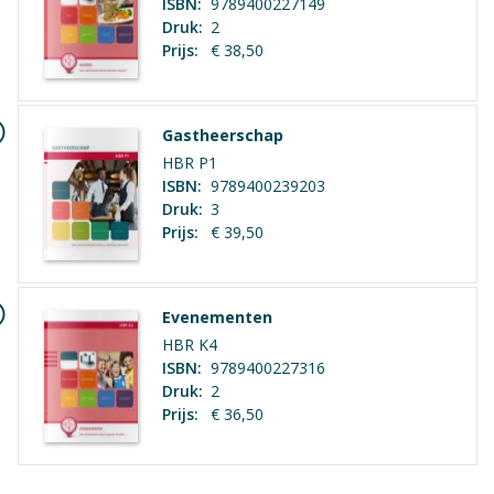
ISBN:
9789400227149
Vmbo: Horeca, bakkerij en recreatie
Druk:
2
Prijs:
€ 38,50
Vak
Praktijkvak
Geen hoofdstukken aanwezig
Gastheerschap
Opleiding / Kwalificatiedossier
HBR P1
Horeca, Bakkerij, Recreatie
ISBN:
9789400239203
Druk:
3
Examen / Kwalificatie / Uitstroom
Prijs:
€ 39,50
Algemeen
Evenementen
HBR K4
ISBN:
9789400227316
Druk:
2
Prijs:
€ 36,50