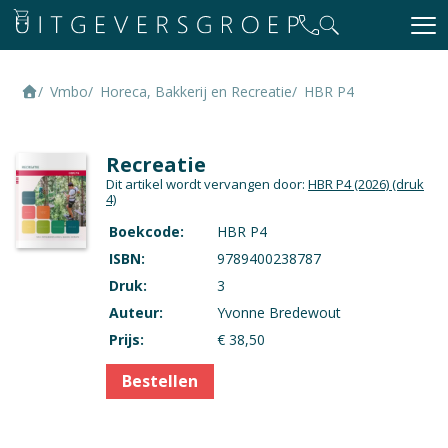
Vmbo
Horeca, Bakkerij en Recreatie
HBR P4
Recreatie
Dit artikel wordt vervangen door:
HBR P4 (2026)
(druk
4)
Boekcode:
HBR P4
ISBN:
9789400238787
Druk:
3
Auteur:
Yvonne Bredewout
Prijs:
€ 38,50
Bestellen