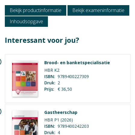
Niveau
Vmbo Basis, Vmbo Kader
Bekijk productinformatie
Bekijk exameninformatie
Inhoudsopgave
Context
Vmbo: Horeca, bakkerij en recreatie
Interessant voor jou?
Vak
Praktijkvak
Brood- en banketspecialisatie
Opleiding / Kwalificatiedossier
Geen hoofdstukken aanwezig
HBR K2
Examen / Kwalificatie / Uitstroom
ISBN:
9789400227309
Druk:
2
Prijs:
€ 36,50
K-code
0000
Crebo-nummer
Gastheerschap
0000
HBR P1 (2026)
ISBN:
9789400242203
Druk:
4